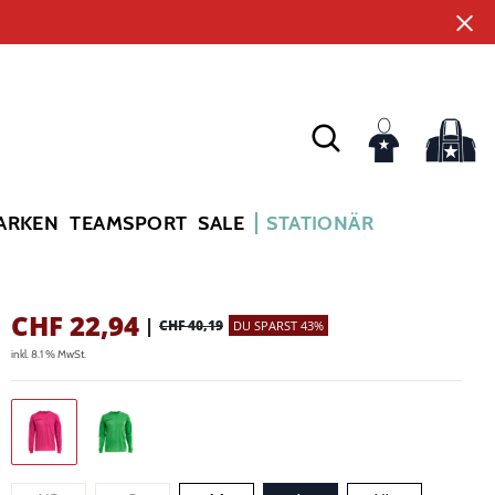
ARKEN
TEAMSPORT
SALE
STATIONÄR
CHF
22,94
|
CHF 40,19
DU SPARST 43%
inkl. 8.1 % MwSt.