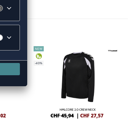
NEW
-40%
HMLCORE 2.0 CREW NECK
,02
CHF 45,94
|
CHF
27,57