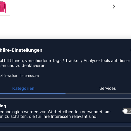
ein passendes Outfit. Das Langarmtrikot bietet, durch
egungsfreiheit, während Ellbogenpolster schützen. Jetzt