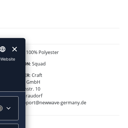
100% Polyester
MATERIAL:
Squad
KOLLEKTION:
Craft
HERSTELLER:
New Wave GmbH
Geigelsteinstr. 10
83080 Oberaudorf
E-Mail:
support@newwave-germany.de