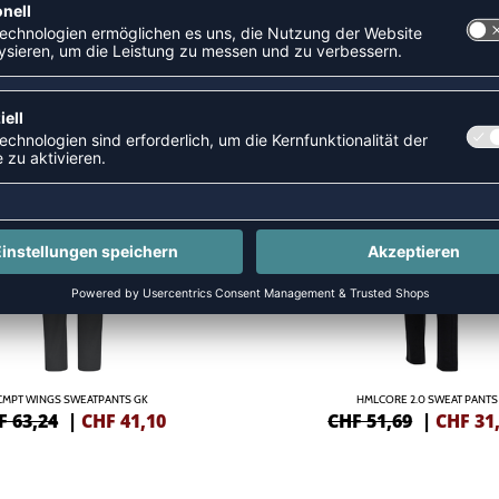
R
NEW
-40%
CMPT WINGS SWEATPANTS GK
HMLCORE 2.0 SWEAT PANTS
F 63,24
|
CHF
41,10
CHF 51,69
|
CHF
31