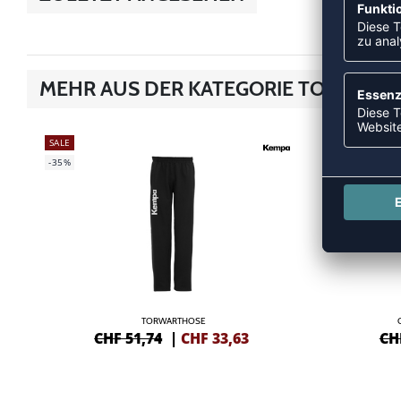
MEHR AUS DER KATEGORIE TORHÜTE
SALE
NEW
-35%
-35%
TORWARTHOSE
CHF 51,74
|
CHF
33,63
CH