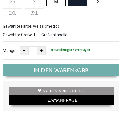
XS
S
M
L
XL
2XL
3XL
Gewählte Farbe: weiss (metro)
Gewählte Größe:
L
Größentabelle
Versandfertig in 7 Werktagen
Menge
IN DEN WARENKORB
AUF DEN WUNSCHZETTEL
TEAMANFRAGE