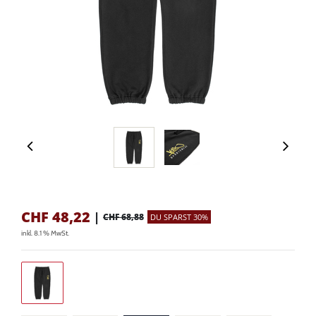
CHF
48,22
|
CHF 68,88
DU SPARST 30%
inkl. 8.1 % MwSt.