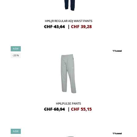
HMLJR REGULAR ADJ WAIST PANTS
CHF 43,64
|
CHF
39,28
NEW
-20%
HMLPULSE PANTS
CHF 68,94
|
CHF
55,15
NEW