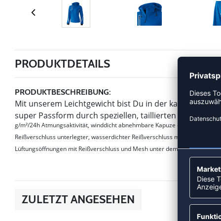
PRODUKTDETAILS
PRODUKTBESCHREIBUNG:
Mit unserem Leichtgewicht bist Du in der kalten Jahreszei
super Passform durch speziellen, taillierten Damensch
g/m²/24h Atmungsaktivität, winddicht abnehmbare Kapuze elastisches Mate
Reißverschluss unterlegter, wasserdichter Reißverschluss mit Kinnschutz 
Lüftungsöffnungen mit Reißverschluss und Mesh unter dem Arm Handstulp
ZULETZT ANGESEHEN