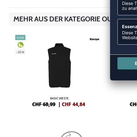
MEHR AUS DER KATEGORIE OUTDOOR
NEW
NEW
-35%
-35%
BASIC WESTE
CHF 68,99
|
CHF
44,84
CH