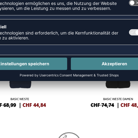
JACKEN
NEW
-35%
BASIC WESTE
BASIC WESTE DAMEN
F 68,99
|
CHF
44,84
CHF 74,74
|
CHF
48