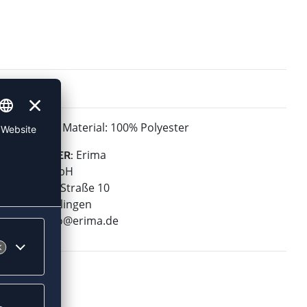
Material: 100% Polyester
MATERIAL:
Erima
HERSTELLER:
Erima GmbH
Carl-Zeiss-Straße 10
72793 Pfullingen
E-Mail:
info@erima.de