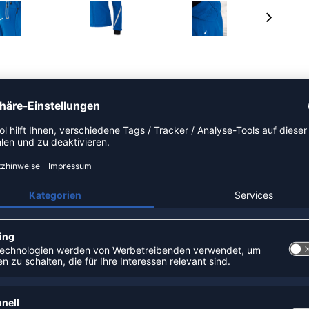
t perfekt für jede Sport- und Freizeitaktivität gerüstet.
®<\sup> Membran: 5.000 mm Wassersäule, 3.000
nitt ERIMA TEX
rial für angenehmen Tragekomfort seitliche Eingrifftaschen mit
für angenehmes Tragegefühl reflektierende Brusttasche mit Reißverschluss
en Ärmelsaum mit Klettverschluss offener Saumabschluss mit Kordelzug