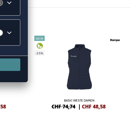
NEW
-35%
BASIC WESTE DAMEN
,58
CHF 74,74
|
CHF
48,58