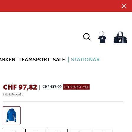
ARKEN
TEAMSPORT
SALE
STATIONÄR
CHF
97,82
|
CHF 137,99
DU SPARST 29%
inkl. 8.1 % MwSt.