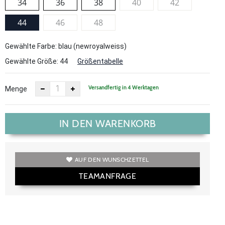
34
36
38
40
42
44
46
48
Gewählte Farbe: blau (newroyalweiss)
Gewählte Größe:
44
Größentabelle
Versandfertig in 4 Werktagen
Menge
IN DEN WARENKORB
AUF DEN WUNSCHZETTEL
TEAMANFRAGE