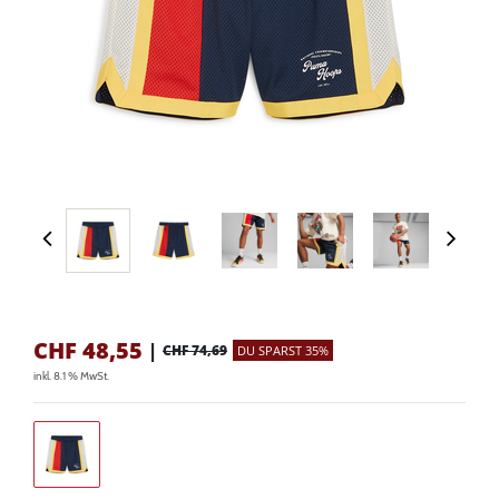
CHF
48,55
|
CHF 74,69
DU SPARST 35%
inkl. 8.1 % MwSt.