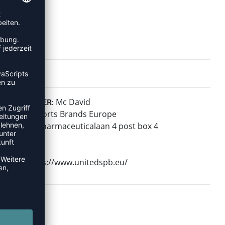
Mc David
HERSTELLER:
United Sports Brands Europe
Janssen-Pharmaceuticalaan 4 post box 4
2440 Geel
Belgium
Web: https://www.unitedspb.eu/