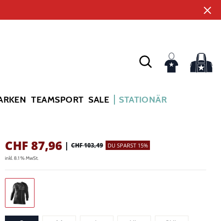
ARKEN
TEAMSPORT
SALE
STATIONÄR
CHF
87,96
|
CHF 103,49
DU SPARST 15%
inkl. 8.1 % MwSt.