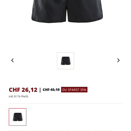
CHF
26,12
|
CHF 40,19
DU SPARST 35%
inkl. 8.1 % MwSt.