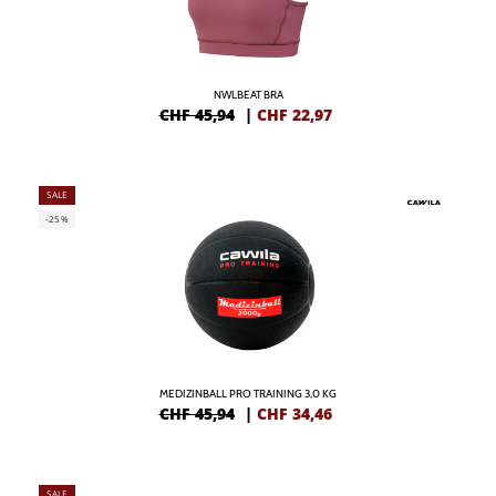
NWLBEAT BRA
CHF 45,94
|
CHF
22,97
SALE
-25%
MEDIZINBALL PRO TRAINING 3,0 KG
CHF 45,94
|
CHF
34,46
SALE