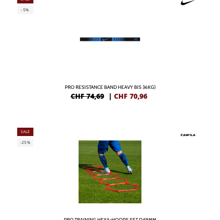
-5%
PRO RESISTANCE BAND HEAVY BIS 36KG)
CHF 74,69
|
CHF
70,96
SALE
-25%
PRO TRAINING HEXA-HOOPS SET D49MM