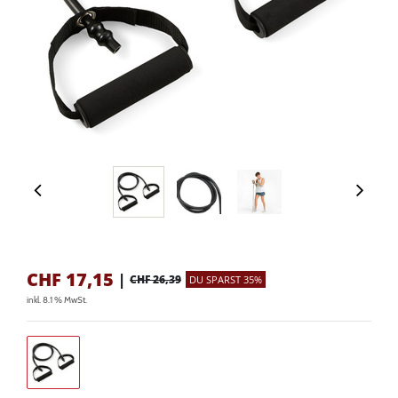
CHF
17,15
|
CHF 26,39
DU SPARST 35%
inkl. 8.1 % MwSt.