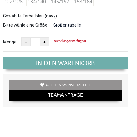
122/128
134/140
146/152
158/164
Gewählte Farbe: blau (navy)
Bitte wähle eine Größe
Größentabelle
Nicht länger verfügbar
Menge
IN DEN WARENKORB
AUF DEN WUNSCHZETTEL
TEAMANFRAGE