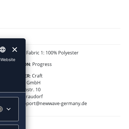
Fabric 1: 100% Polyester
MATERIAL:
Progress
KOLLEKTION:
Craft
HERSTELLER:
New Wave GmbH
Geigelsteinstr. 10
83080 Oberaudorf
E-Mail:
support@newwave-germany.de