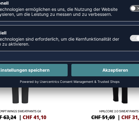
SHOSEN
NEW
-40%
CMPT WINGS SWEATPANTS GK
HMLCORE 2.0 SWEAT PANTS
F 63,24
|
CHF
41,10
CHF 51,69
|
CHF
31