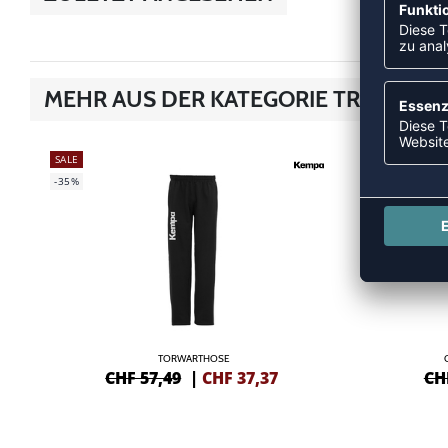
MEHR AUS DER KATEGORIE TRAINING
SALE
NEW
-35%
-35%
TORWARTHOSE
CHF 57,49
|
CHF
37,37
CH