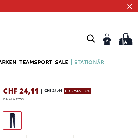
ARKEN
TEAMSPORT
SALE
STATIONÄR
CHF
24,11
|
CHF 34,44
DU SPARST 30%
inkl. 8.1 % MwSt.