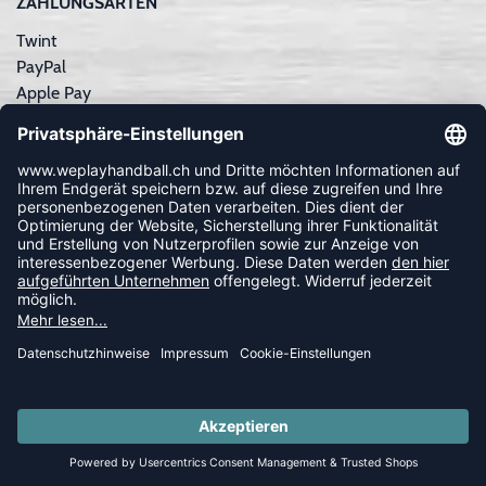
ZAHLUNGSARTEN
Twint
PayPal
Apple Pay
Sofortüberweisung
Kreditkarte
Rechnungskauf
NEWSLETTER
FOLLOW US
© 2026 Ballsportdirekt.de GmbH und Co. KG
SUMMER SALE: SPARE BIS ZU 65%