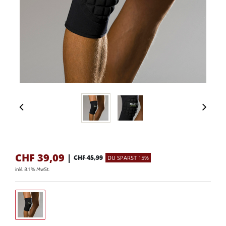
CHF
39,09
|
CHF 45,99
DU SPARST 15%
inkl. 8.1 % MwSt.