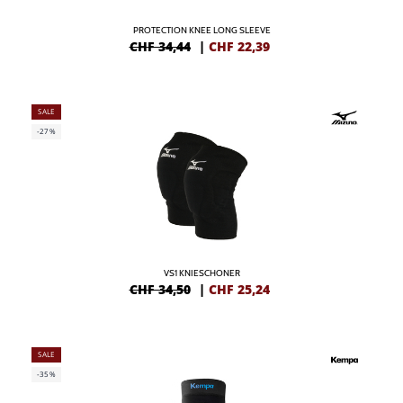
PROTECTION KNEE LONG SLEEVE
CHF 34,44
|
CHF
22,39
SALE
-27%
VS1 KNIESCHONER
CHF 34,50
|
CHF
25,24
SALE
-35%