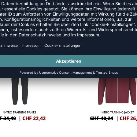
SANZÜGE
NEW
-35%
INTRO TRAINING PANTS
INTRO TRAINING JACKET
F 34,49
|
CHF
22,42
CHF 40,24
|
CHF
26