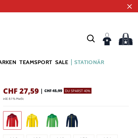
ARKEN
TEAMSPORT
SALE
STATIONÄR
CHF
27,59
|
CHF 45,99
DU SPARST 40%
inkl. 8.1 % MwSt.