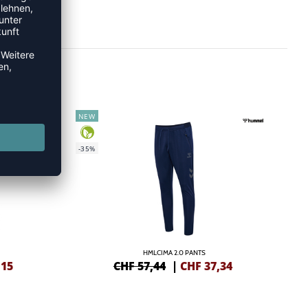
NEW
-35%
HMLCIMA 2.0 PANTS
,15
CHF 57,44
|
CHF
37,34