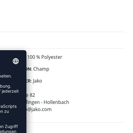
100 % Polyester
MATERIAL:
Champ
KOLLEKTION:
Jako
HERSTELLER:
Jako AG
Amtstrasse 82
74673 Mulfingen - Hollenbach
E-Mail:
info@jako.com