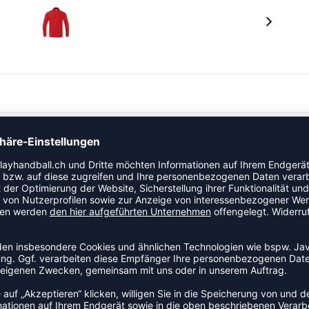
ss Zweifarbige Reißverschlussanhänger Zippergarage
n am Ärmel Kontrast-Tape am Nacken Performance Label