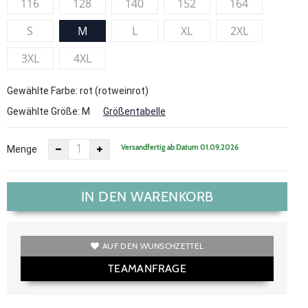
116
128
140
152
164
S
M
L
XL
2XL
3XL
4XL
Gewählte Farbe: rot (rotweinrot)
Gewählte Größe:
M
Größentabelle
Versandfertig ab Datum 01.09.2026
Menge
IN DEN WARENKORB
AUF DEN WUNSCHZETTEL
TEAMANFRAGE