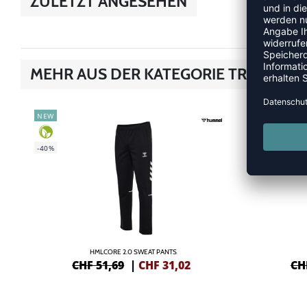
ZULETZT ANGESEHEN
MEHR AUS DER KATEGORIE TRAINING
NEW
NEW
-40%
-35%
HMLCORE 2.0 SWEAT PANTS
CHF 51,69
|
CHF
31,02
CH