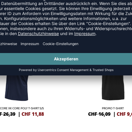
SALE
-40%
CORE XK CORE POLY T-SHIRT S/S
PROMO T-SHIRT
F 26,39
|
CHF
11,88
CHF 16,09
|
CHF
9,