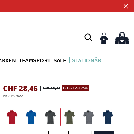
ARKEN
TEAMSPORT
SALE
STATIONÄR
CHF
28,46
|
CHF 51,74
DU SPARST 45%
inkl. 8.1 % MwSt.