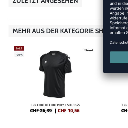
ZULETZT ANGESEHEN
MEHR AUS DER KATEGORIE SHIRTS
SALE
SALE
-60%
-55%
HMLCORE XK CORE POLY T-SHIRT S/S
HML
CHF 26,39
|
CHF
10,56
CH