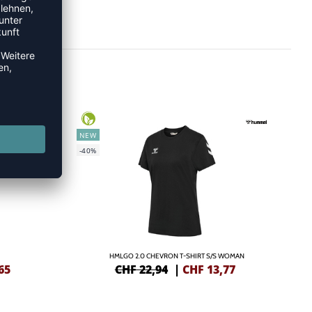
NEW
-40%
HMLGO 2.0 CHEVRON T-SHIRT S/S WOMAN
65
CHF 22,94
|
CHF
13,77