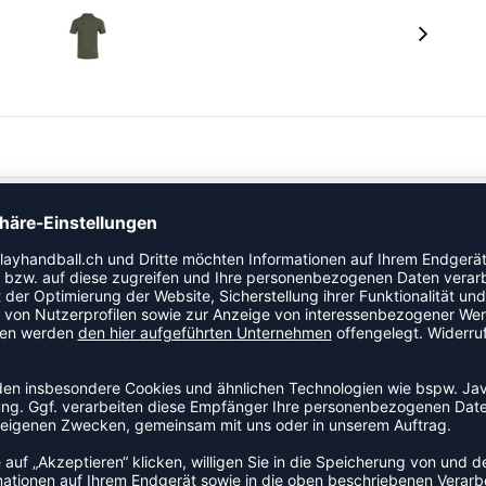
itt Moderner Polokragen aus Oberstoff mit Knopfleiste