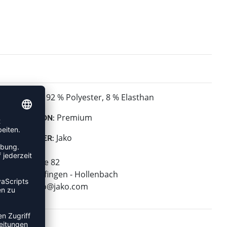
92 % Polyester, 8 % Elasthan
MATERIAL:
Premium
KOLLEKTION:
Jako
HERSTELLER:
Jako AG
Amtstrasse 82
74673 Mulfingen - Hollenbach
E-Mail:
info@jako.com