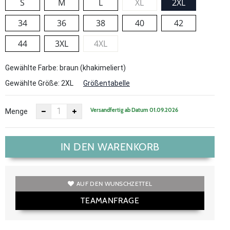
S
M
L
XL
2XL
34
36
38
40
42
44
3XL
4XL
Gewählte Farbe: braun (khakimeliert)
Gewählte Größe:
2XL
Größentabelle
Versandfertig ab Datum 01.09.2026
Menge
IN DEN WARENKORB
AUF DEN WUNSCHZETTEL
TEAMANFRAGE