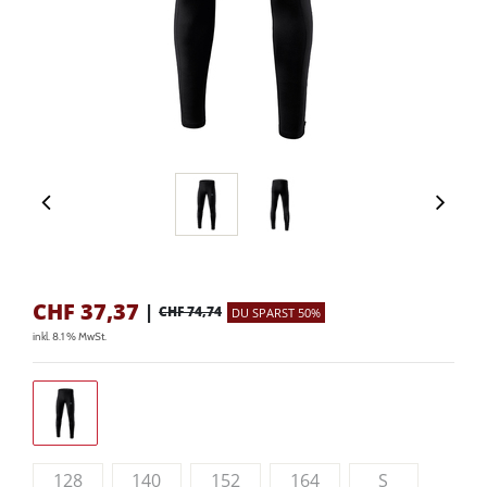
CHF
37,37
|
CHF 74,74
DU SPARST 50%
inkl. 8.1 % MwSt.
128
140
152
164
S