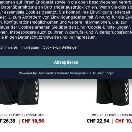
SALE
-55%
CORE XK POLY SHORTS WOMAN
HMLCORE XK POLY SHORTS KI
F 26,39
|
CHF
10,56
CHF 22,94
|
CHF
10