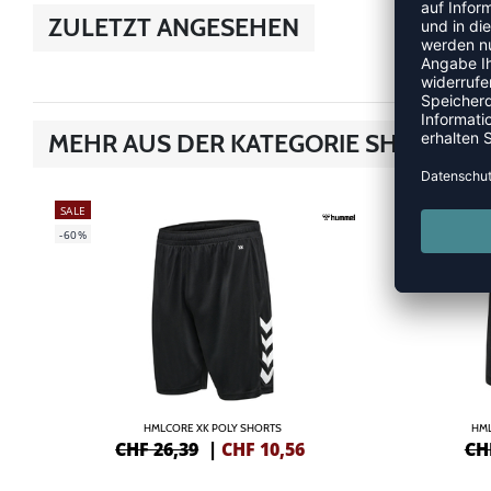
ZULETZT ANGESEHEN
MEHR AUS DER KATEGORIE SHORTS
SALE
SALE
-60%
-60%
HMLCORE XK POLY SHORTS
HML
CHF 26,39
|
CHF
10,56
CH