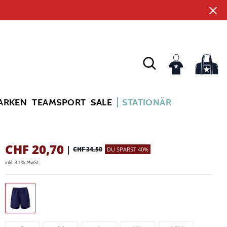
ARKEN
TEAMSPORT
SALE
STATIONÄR
CHF
20,70
|
CHF 34,50
DU SPARST 40%
inkl. 8.1 % MwSt.