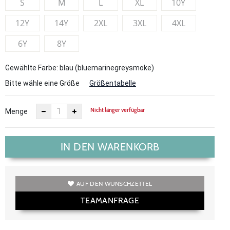
S
M
L
XL
10Y
12Y
14Y
2XL
3XL
4XL
6Y
8Y
Gewählte Farbe: blau (bluemarinegreysmoke)
Bitte wähle eine Größe
Größentabelle
Nicht länger verfügbar
Menge
IN DEN WARENKORB
AUF DEN WUNSCHZETTEL
TEAMANFRAGE