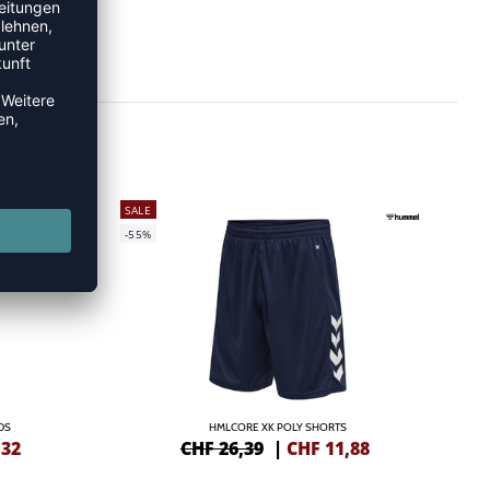
SALE
-55%
DS
HMLCORE XK POLY SHORTS
,32
CHF 26,39
|
CHF
11,88