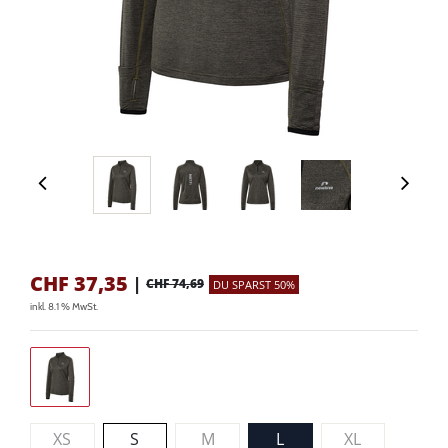
CHF
37,35
|
CHF 74,69
DU SPARST 50%
inkl. 8.1 % MwSt.
XS
S
M
L
XL