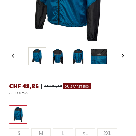
CHF
48,85
|
CHF 97,69
DU SPARST 50%
inkl. 8.1 % MwSt.
S
M
L
XL
2XL