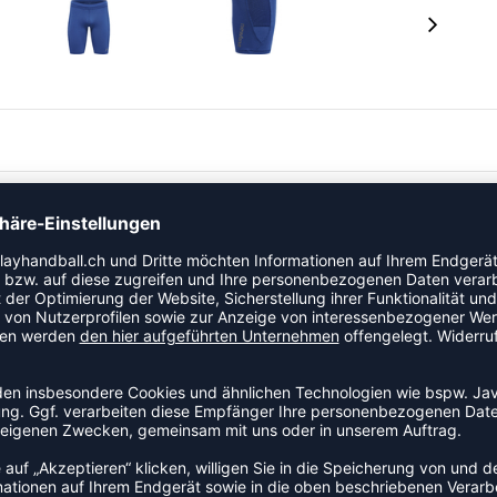
kel der Kategorie Laufhose an den Start. Ein
 Beinfreiheit und Sitzkomfort verbindet. Das Modell ist