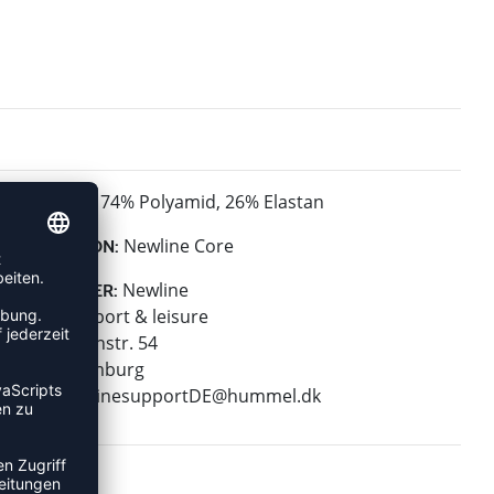
74% Polyamid, 26% Elastan
MATERIAL:
Newline Core
KOLLEKTION:
Newline
HERSTELLER:
hummel sport & leisure
Leverkusenstr. 54
22761 Hamburg
E-Mail:
onlinesupportDE@hummel.dk