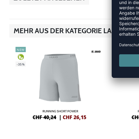
MEHR AUS DER KATEGORIE LAUFHOS
NEW
-38%
-35%
RUNNING SHORT POWER
CHF 40,24
|
CHF
26,15
CH