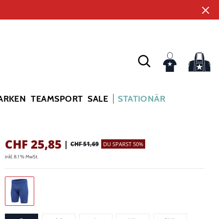
ARKEN
TEAMSPORT
SALE
STATIONÄR
CHF
25,85
|
CHF 51,69
DU SPARST 50%
inkl. 8.1 % MwSt.