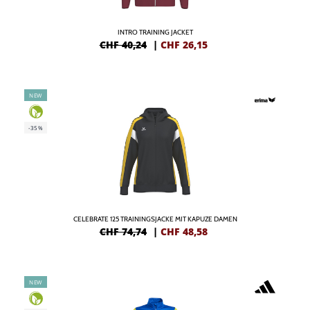
INTRO TRAINING JACKET
CHF 40,24
|
CHF
26,15
NEW
-35%
CELEBRATE 125 TRAININGSJACKE MIT KAPUZE DAMEN
CHF 74,74
|
CHF
48,58
NEW