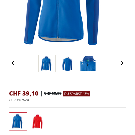
CHF
39,10
|
CHF 68,99
DU SPARST 43%
inkl. 8.1 % MwSt.