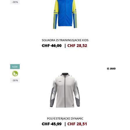
-38%
SQUADRA 25 TRAININGSJACKE KIDS
CHF 46,00
|
CHF
28,52
NEW
-38%
POLYESTERJACKE DYNAMIC
CHF 45,99
|
CHF
28,51