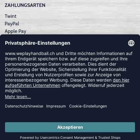
ZAHLUNGSARTEN
Twint
PayPal
Apple Pay
Sofortüberweisung
Kreditkarte
Rechnungskauf
NEWSLETTER
FOLLOW US
© 2026 Ballsportdirekt.de GmbH und Co. KG
SUMMER SALE: SPARE BIS ZU 65%