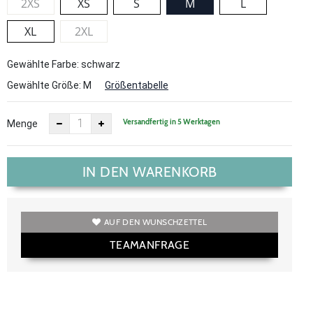
2XS
XS
S
M
L
XL
2XL
Gewählte Farbe: schwarz
Gewählte Größe:
M
Größentabelle
Versandfertig in 5 Werktagen
Menge
IN DEN WARENKORB
AUF DEN WUNSCHZETTEL
TEAMANFRAGE