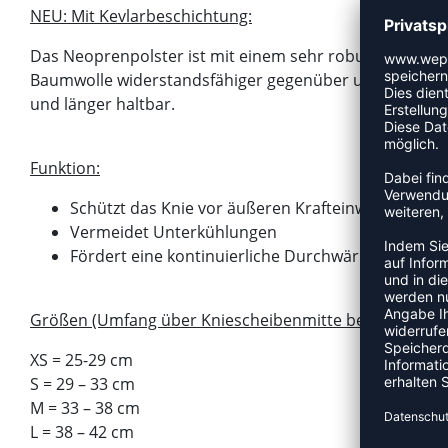
NEU: Mit Kevlarbeschichtung:
Das Neoprenpolster ist mit einem sehr robusten Kevla
Baumwolle widerstandsfähiger gegenüber unregelmäßig
und länger haltbar.
Funktion:
Schützt das Knie vor äußeren Krafteinwirkungen
Vermeidet Unterkühlungen
Fördert eine kontinuierliche Durchwärmung
Größen (Umfang über Kniescheibenmitte bei gestreckt
XS = 25-29 cm
S = 29 – 33 cm
M = 33 – 38 cm
L = 38 – 42 cm