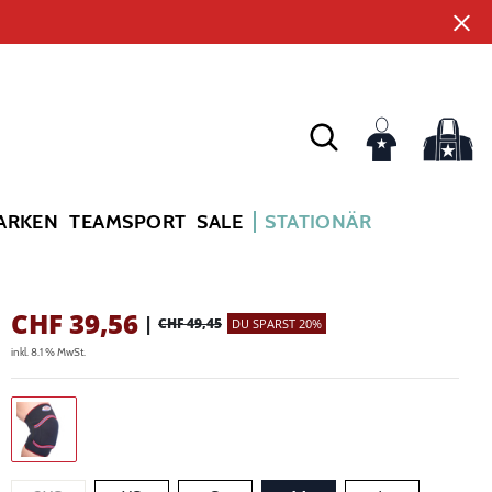
ARKEN
TEAMSPORT
SALE
STATIONÄR
CHF
39,56
|
CHF 49,45
DU SPARST 20%
inkl. 8.1 % MwSt.