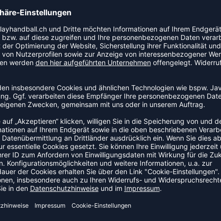
r überzogen, welches im Vergleich zur herkömmlichen
en Böden ist. Der Knieschoner ist dadurch robuster
em Bein):