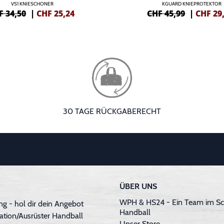
VS1 KNIESCHONER
KGUARD KNIEPROTEKTOR
F 34,50
|
CHF
25,24
CHF 45,99
|
CHF
29
30 TAGE RÜCKGABERECHT
ÜBER UNS
WPH & HS24 - Ein Team im Sc
g - hol dir dein Angebot
Handball
ation/Ausrüster Handball
Unser Store