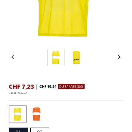
CHF
7,23
|
CHF 10,34
DU SPARST 30%
inkl. 8.1 % MwSt.