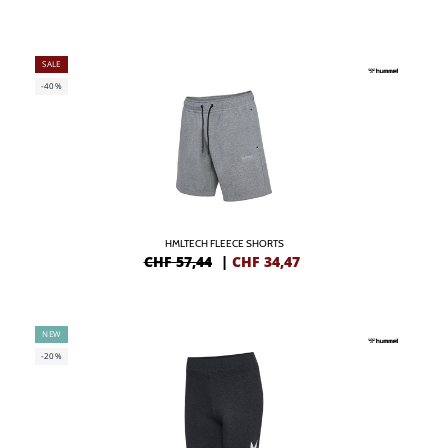
SALE
-40%
HMLTECH FLEECE SHORTS
CHF 57,44
|
CHF
34,47
NEW
-20%