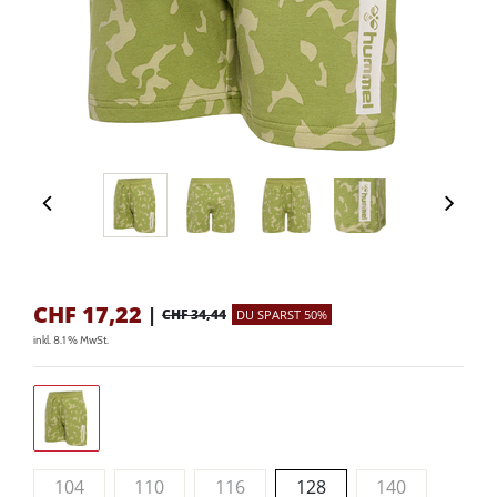
CHF
17,22
|
CHF 34,44
DU SPARST 50%
inkl. 8.1 % MwSt.
104
110
116
128
140