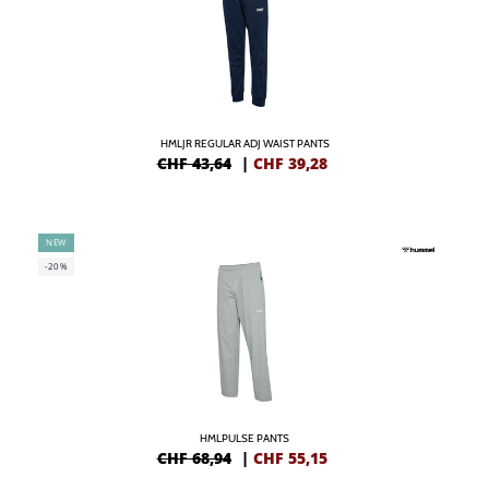
HMLJR REGULAR ADJ WAIST PANTS
CHF 43,64
|
CHF
39,28
NEW
-20%
HMLPULSE PANTS
CHF 68,94
|
CHF
55,15