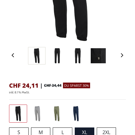
CHF
24,11
|
CHF 34,44
DU SPARST 30%
inkl. 8.1 % MwSt.
S
M
L
XL
2XL