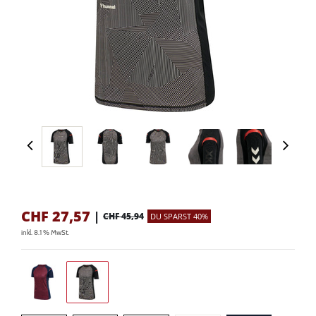
CHF
27,57
|
CHF 45,94
DU SPARST 40%
inkl. 8.1 % MwSt.