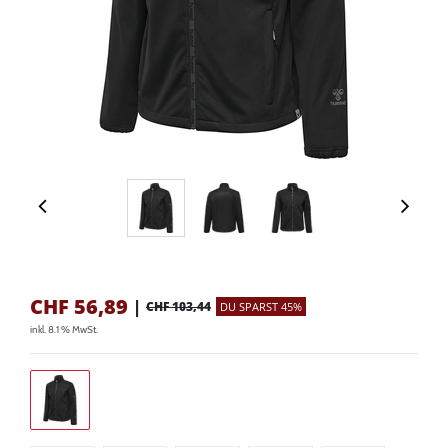
CHF
56,89
|
CHF 103,44
DU SPARST 45%
inkl. 8.1 % MwSt.