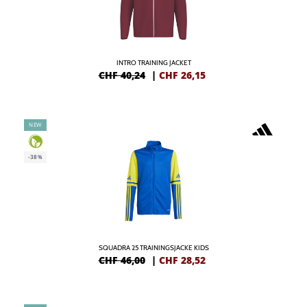
INTRO TRAINING JACKET
CHF 40,24
|
CHF
26,15
NEW
-38%
SQUADRA 25 TRAININGSJACKE KIDS
CHF 46,00
|
CHF
28,52