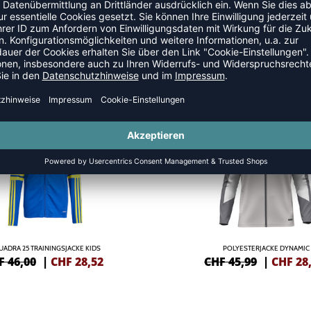
JACKEN
NEW
-38%
UADRA 25 TRAININGSJACKE KIDS
POLYESTERJACKE DYNAMIC
F 46,00
|
CHF
28,52
CHF 45,99
|
CHF
28