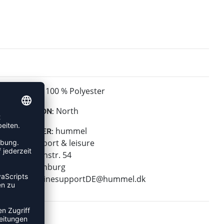
100 % Polyester
MATERIAL:
North
KOLLEKTION:
hummel
HERSTELLER:
hummel sport & leisure
Leverkusenstr. 54
22761 Hamburg
E-Mail:
onlinesupportDE@hummel.dk