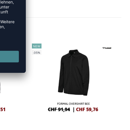
NEW
-35%
FORMAL OVERSHIRT BEE
,51
CHF 91,94
|
CHF
59,76