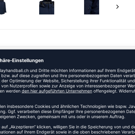
r Herbst-/Wintersaison optimalen Schutz. Dieser
beständigkeit WP3000, der dich bei leichten
 Auf der Innenseite der Kapuze befindet sich ein Print
bedeckt. Die Jacke hat Seitentaschen mit Reißverschluss
mit einem Kordelzug eingestellt werden.