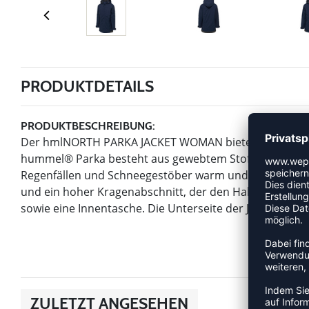
PRODUKTDETAILS
PRODUKTBESCHREIBUNG:
Der hmlNORTH PARKA JACKET WOMAN bietet dir in diese
hummel® Parka besteht aus gewebtem Stoff mit Wasser
Regenfällen und Schneegestöber warm und trocken hält.
und ein hoher Kragenabschnitt, der den Hals jederzeit 
sowie eine Innentasche. Die Unterseite der Jacke kann 
ZULETZT ANGESEHEN