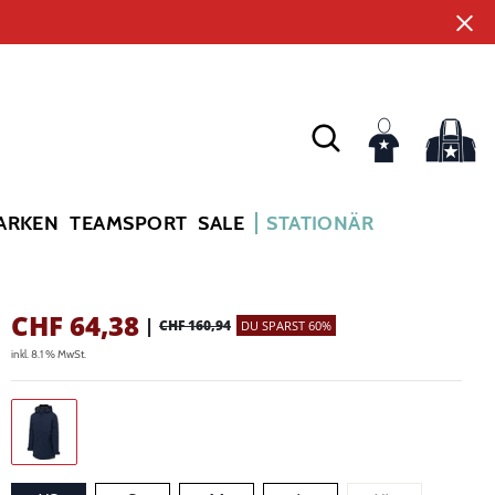
ARKEN
TEAMSPORT
SALE
STATIONÄR
CHF
64,38
|
CHF 160,94
DU SPARST 60%
inkl. 8.1 % MwSt.