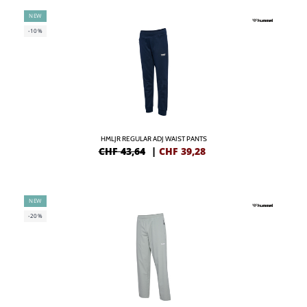
NEW
-10%
HMLJR REGULAR ADJ WAIST PANTS
CHF 43,64
|
CHF
39,28
NEW
-20%