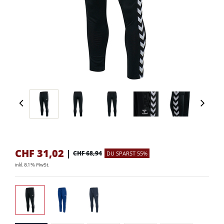
CHF
31,02
|
CHF 68,94
DU SPARST 55%
inkl. 8.1 % MwSt.