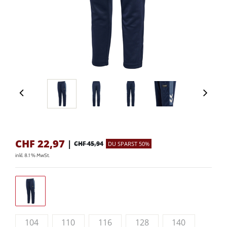
CHF
22,97
|
CHF 45,94
DU SPARST 50%
inkl. 8.1 % MwSt.
104
110
116
128
140