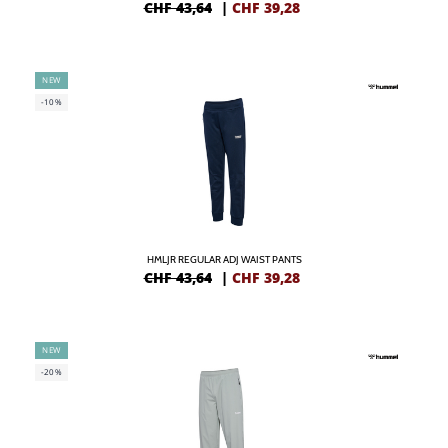
CHF 43,64
|
CHF
39,28
NEW
-10%
HMLJR REGULAR ADJ WAIST PANTS
CHF 43,64
|
CHF
39,28
NEW
-20%