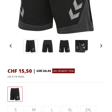
CHF
15,50
|
CHF 34,44
DU SPARST 55%
inkl. 8.1 % MwSt.
S
M
L
XL
2XL