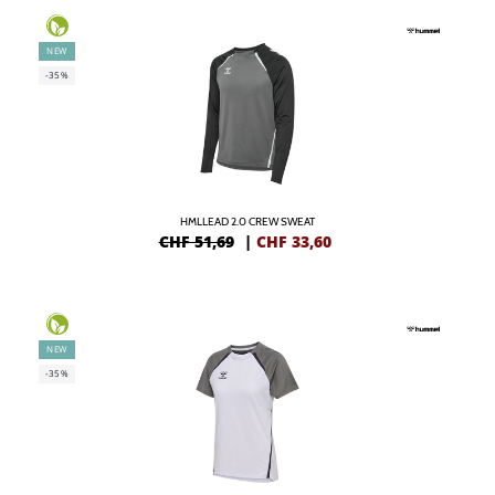
NEW
-35%
HMLLEAD 2.0 CREW SWEAT
CHF 51,69
|
CHF
33,60
NEW
-35%