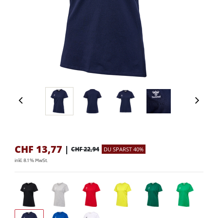
CHF
13,77
|
CHF 22,94
DU SPARST 40%
inkl. 8.1 % MwSt.