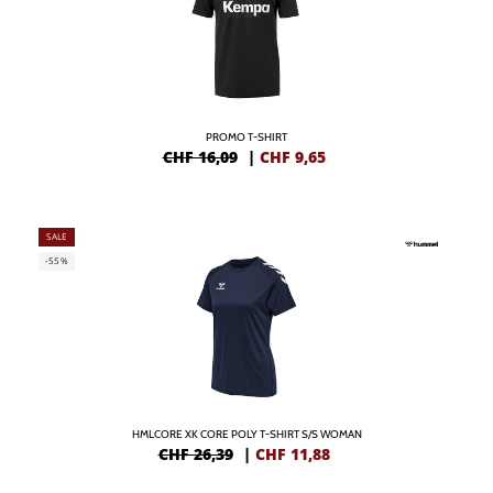
PROMO T-SHIRT
CHF 16,09
|
CHF
9,65
SALE
-55%
HMLCORE XK CORE POLY T-SHIRT S/S WOMAN
CHF 26,39
|
CHF
11,88