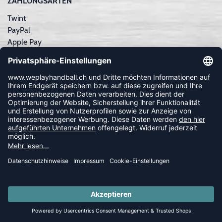
ZAHLUNGSARTEN
Twint
PayPal
Apple Pay
Sofortüberweisung
Kreditkarte
Rechnungskauf
NEWSLETTER
FOLLOW US
© 2026 Ballsportdirekt.de GmbH und Co. KG
SUMMER SALE: SPARE BIS ZU 65%