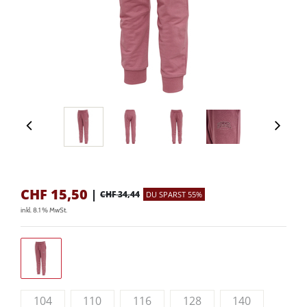
CHF
15,50
|
CHF 34,44
DU SPARST 55%
inkl. 8.1 % MwSt.
104
110
116
128
140