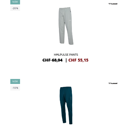
NEW
-20%
HMLPULSE PANTS
CHF 68,94
|
CHF
55,15
NEW
-10%