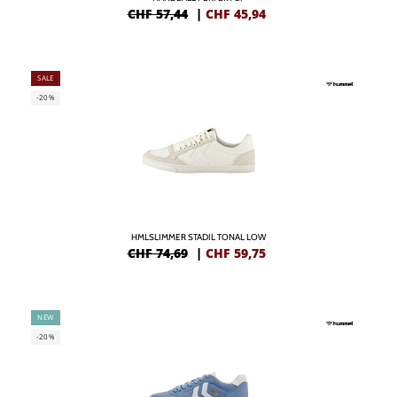
CHF 57,44
|
CHF
45,94
SALE
-20%
HMLSLIMMER STADIL TONAL LOW
CHF 74,69
|
CHF
59,75
NEW
-20%