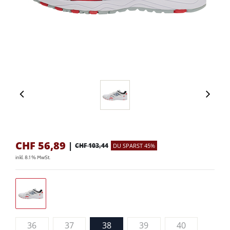
CHF
56,89
|
CHF 103,44
DU SPARST 45%
inkl. 8.1 % MwSt.
36
37
38
39
40