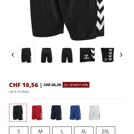
CHF
10,56
|
CHF 26,39
DU SPARST 60%
inkl. 8.1 % MwSt.
S
M
L
XL
2XL