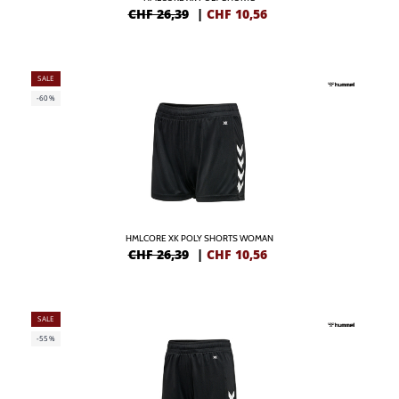
CHF 26,39
|
CHF
10,56
SALE
-60%
HMLCORE XK POLY SHORTS WOMAN
CHF 26,39
|
CHF
10,56
SALE
-55%