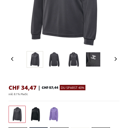
CHF
34,47
|
CHF 57,44
DU SPARST 40%
inkl. 8.1 % MwSt.