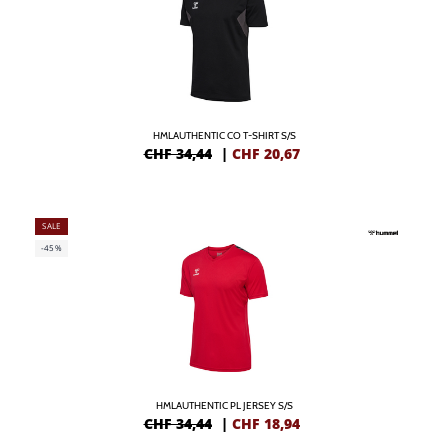
HMLAUTHENTIC CO T-SHIRT S/S
CHF 34,44
|
CHF
20,67
SALE
-45%
HMLAUTHENTIC PL JERSEY S/S
CHF 34,44
|
CHF
18,94