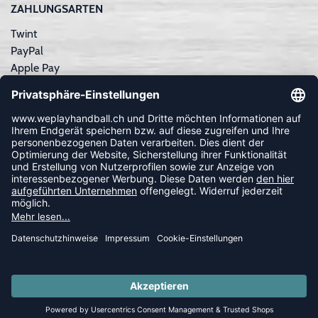
ZAHLUNGSARTEN
Twint
PayPal
Apple Pay
Sofortüberweisung
Kreditkarte
Rechnungskauf
NEWSLETTER
FOLLOW US
© 2026 Ballsportdirekt.de GmbH und Co. KG
SUMMER SALE: SPARE BIS ZU 65%