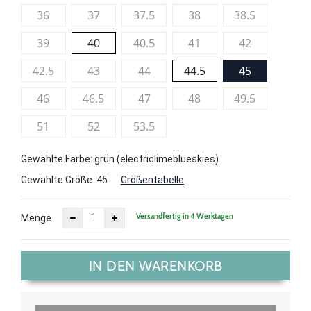
36
37
37.5
38
38.5
39
40
40.5
41
42
42.5
43
44
44.5
45
46
46.5
47
48
49.5
51
52
53.5
Gewählte Farbe: grün (electriclimeblueskies)
Gewählte Größe:
45
Größentabelle
Versandfertig in 4 Werktagen
Menge
IN DEN WARENKORB