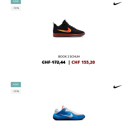
NEW
-10%
BOOK 2 SCHUH
CHF 172,44
|
CHF
155,20
NEW
-10%