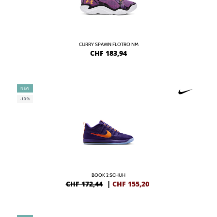
CURRY SPAWN FLOTRO NM
CHF
183,94
NEW
-10%
BOOK 2 SCHUH
CHF 172,44
|
CHF
155,20