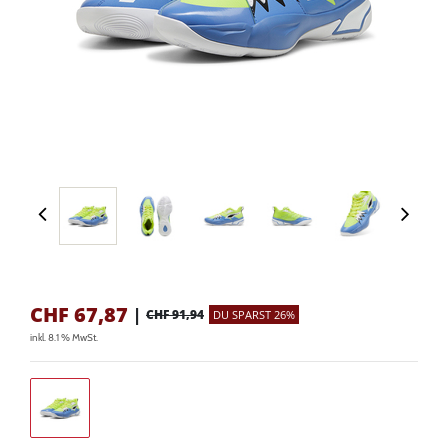
CHF
67,87
|
CHF 91,94
DU SPARST 26%
inkl. 8.1 % MwSt.