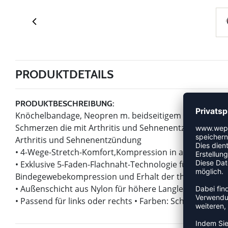
PRODUKTDETAILS
PRODUKTBESCHREIBUNG:
Knöchelbandage, Neopren m. beidseitigem Nylonbesatz
Schmerzen die mit Arthritis und Sehnenentzündung verb
Arthritis und Sehnenentzündung
• 4-Wege-Stretch-Komfort,Kompression in alle Richtun
• Exklusive 5-Faden-Flachnaht-Technologie für ein flach
Bindegewebekompression und Erhalt der therapeutis
• Außenschicht aus Nylon für höhere Langlebigkeit
• Passend für links oder rechts • Farben: Schwarz • Mat