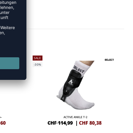
SALE
-30%
+
ACTIVE ANKLE T-2
,60
CHF 114,99
|
CHF
80,38