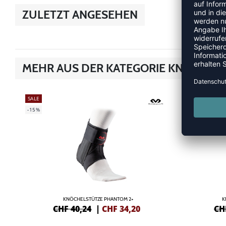
ZULETZT ANGESEHEN
MEHR AUS DER KATEGORIE KNÖCHEL
SALE
-15%
-15%
KNÖCHELSTÜTZE PHANTOM 2+
K
CHF 40,24
|
CHF
34,20
CH