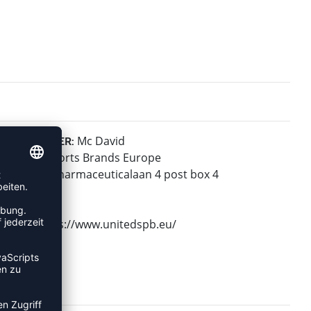
Mc David
HERSTELLER:
United Sports Brands Europe
Janssen-Pharmaceuticalaan 4 post box 4
2440 Geel
Belgium
Web: https://www.unitedspb.eu/