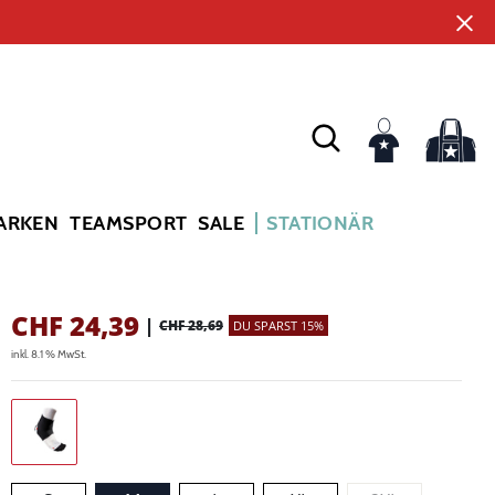
ARKEN
TEAMSPORT
SALE
STATIONÄR
CHF
24,39
|
CHF 28,69
DU SPARST 15%
inkl. 8.1 % MwSt.