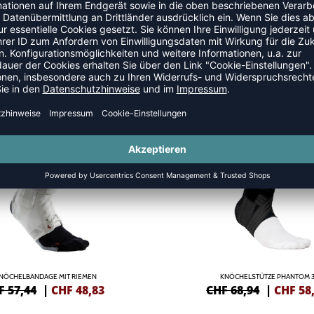
BANDAGEN
SALE
-15%
NÖCHELBANDAGE MIT RIEMEN
KNÖCHELSTÜTZE PHANTOM 3
F 57,44
|
CHF
48,83
CHF 68,94
|
CHF
58