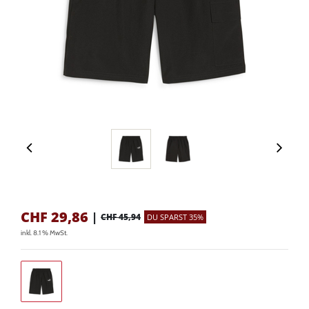
CHF
29,86
|
CHF 45,94
DU SPARST 35%
inkl. 8.1 % MwSt.