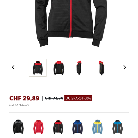
CHF
29,89
|
CHF 74,74
DU SPARST 60%
inkl. 8.1 % MwSt.