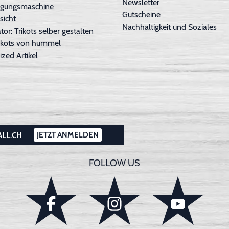
Newsletter
inigungsmaschine
Gutscheine
sicht
Nachhaltigkeit und Soziales
tor: Trikots selber gestalten
Trikots von hummel
ized Artikel
JETZT ANMELDEN
ALL.CH
FOLLOW US