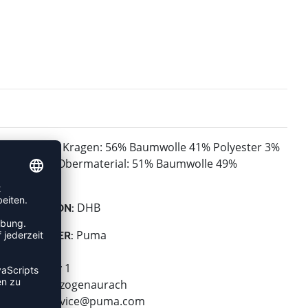
Kragen: 56% Baumwolle 41% Polyester 3%
MATERIAL:
Elasthan, Obermaterial: 51% Baumwolle 49%
Polyester
DHB
KOLLEKTION:
Puma
HERSTELLER:
Puma SE
Puma Way 1
91074 Herzogenaurach
E-Mail:
service@puma.com