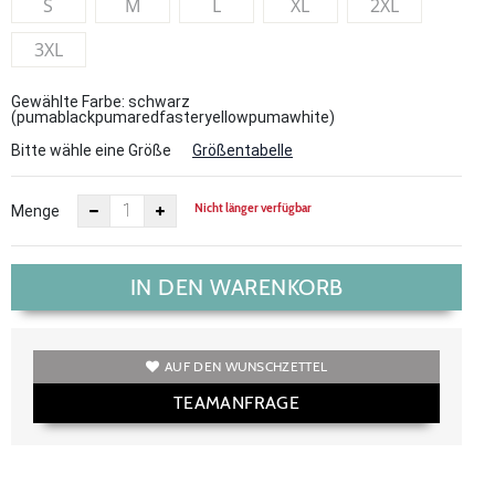
S
M
L
XL
2XL
3XL
Gewählte Farbe: schwarz
(pumablackpumaredfasteryellowpumawhite)
Bitte wähle eine Größe
Größentabelle
Nicht länger verfügbar
Menge
IN DEN WARENKORB
AUF DEN WUNSCHZETTEL
TEAMANFRAGE