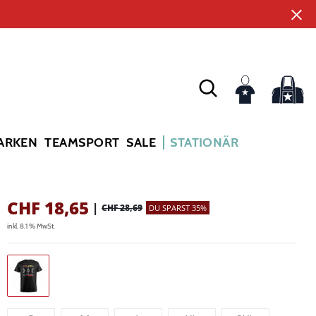
ARKEN
TEAMSPORT
SALE
STATIONÄR
CHF
18,65
|
CHF 28,69
DU SPARST 35%
inkl. 8.1 % MwSt.