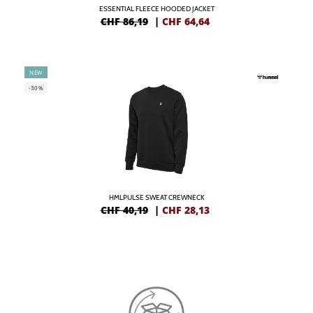
ESSENTIAL FLEECE HOODED JACKET
CHF 86,19
|
CHF
64,64
NEW
-30%
HMLPULSE SWEAT CREWNECK
CHF 40,19
|
CHF
28,13