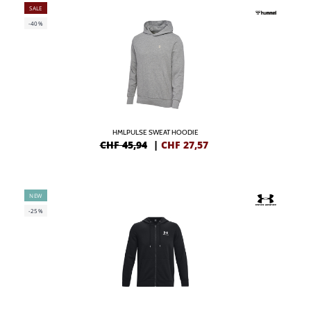
SALE
-40%
HMLPULSE SWEAT HOODIE
CHF 45,94
|
CHF
27,57
NEW
-25%