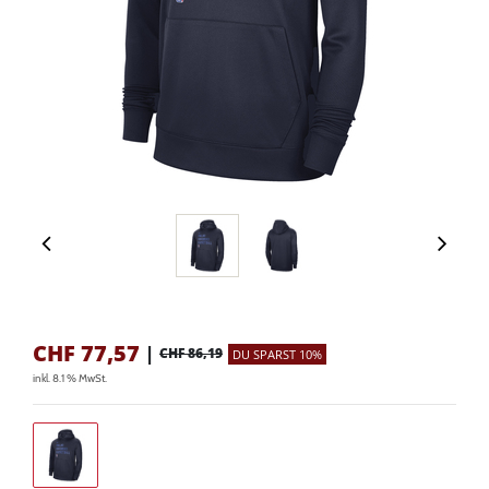
CHF
77,57
|
CHF 86,19
DU SPARST 10%
inkl. 8.1 % MwSt.