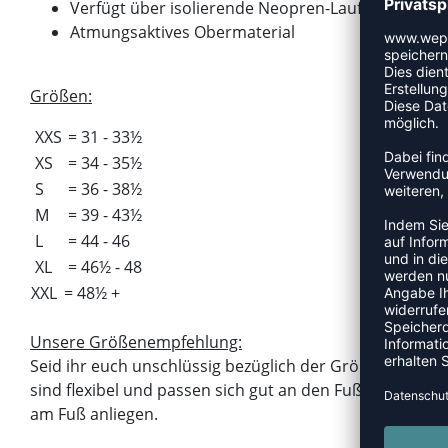
Verfügt über isolierende Neopren-Laufsohle
Atmungsaktives Obermaterial
Größen:
XXS
= 31 - 33½
XS
= 34 - 35½
S
= 36 - 38½
M
= 39 - 43½
L
= 44 - 46
XL
= 46½ - 48
XXL
= 48½ +
Unsere Größenempfehlung:
Seid ihr euch unschlüssig bezüglich der Größe empfehl
sind flexibel und passen sich gut an den Fuß an. Das 
am Fuß anliegen.