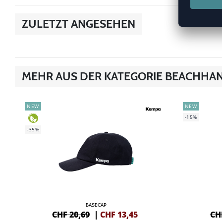
ZULETZT ANGESEHEN
MEHR AUS DER KATEGORIE BEACHHA
NEW
NEW
-15%
-35%
BASECAP
CHF 20,69
|
CHF
13,45
CH