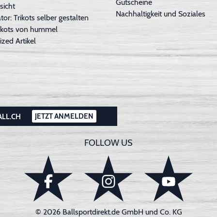
Gutscheine
sicht
Nachhaltigkeit und Soziales
tor: Trikots selber gestalten
Trikots von hummel
ized Artikel
JETZT ANMELDEN
ALL.CH
FOLLOW US
© 2026 Ballsportdirekt.de GmbH und Co. KG