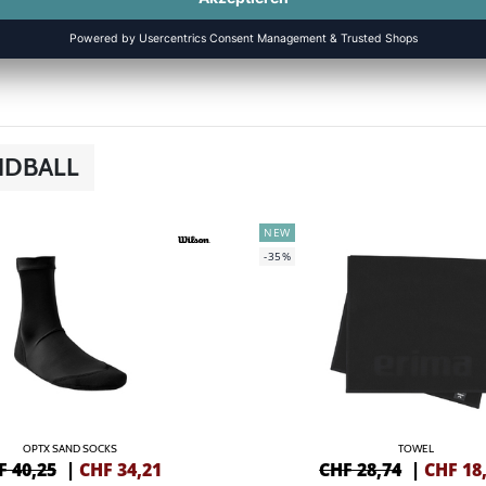
NDBALL
NEW
-35%
OPTX SAND SOCKS
TOWEL
F 40,25
|
CHF
34,21
CHF 28,74
|
CHF
18