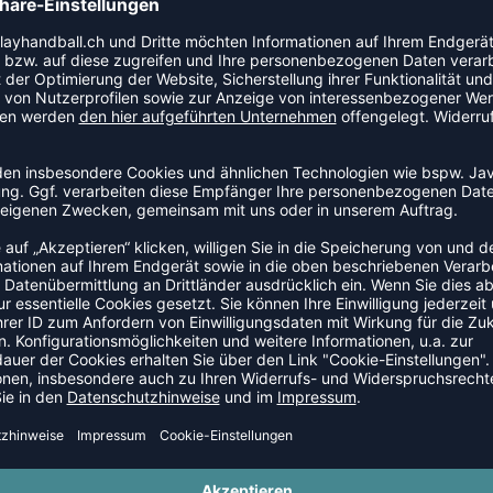
en wir Euch die kleinere Größe auszuwählen. Die Socken
Laufgefühl im Sand ist angenehmer, wenn die Socken enger