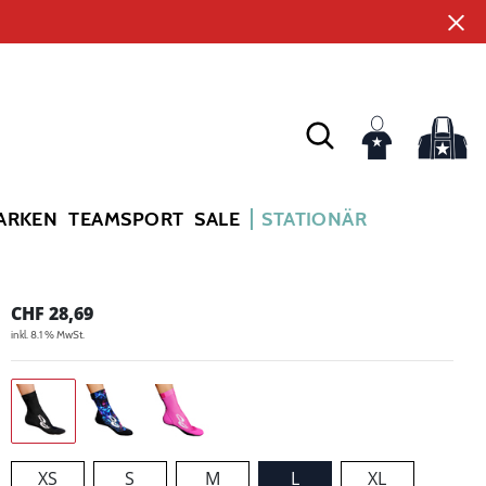
ARKEN
TEAMSPORT
SALE
STATIONÄR
CHF
28,69
inkl. 8.1 % MwSt.
XS
S
M
L
XL