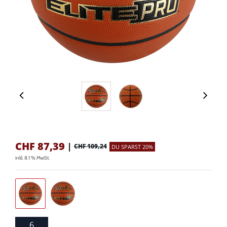
CHF
87,39
|
CHF 109,24
DU SPARST 20%
inkl. 8.1 % MwSt.
6