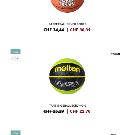
BASKETBALL SILVER SERIES
CHF 34,44
|
CHF
30,31
NEW
-10%
TRAININGSBALL BCR2-KG-2
CHF 25,29
|
CHF
22,76
NEW