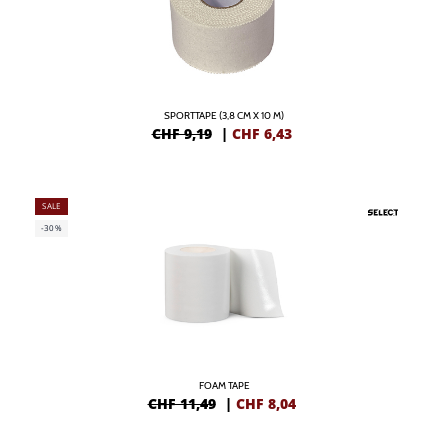
SPORTTAPE (3,8 CM X 10 M)
CHF 9,19
|
CHF
6,43
SALE
-30%
FOAM TAPE
CHF 11,49
|
CHF
8,04