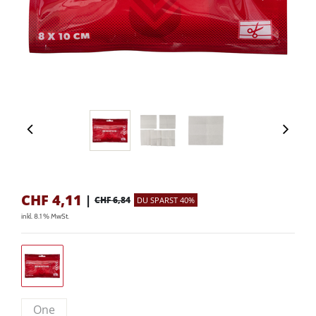
CHF
4,11
|
CHF 6,84
DU SPARST 40%
inkl. 8.1 % MwSt.
One