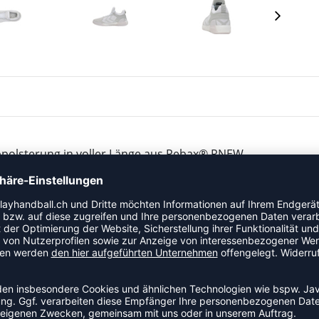
polsterung in voller Länge aus Pebax® RNEW
ionsfreudigen Material. Mit diesem Schuh stehst du in
t, an der Spitze. Pebax® RNEW ist in Sachen Abpolsterung
ial, das es gibt.
M-Abpolsterung erfolgreich zu 46 % auf biologischer
stoffe reduzieren und einen umweltfreundlicheren
en CO2-Fußabdruck sicherstellen.
 verstellbare Passform. Die Verbindung zwischen Fuß
 wie möglich. Weitere Designmerkmale sind das kultige