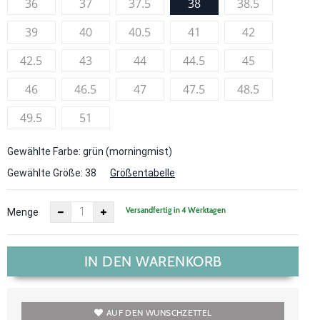
36
37
37.5
38
38.5
39
40
40.5
41
42
42.5
43
44
44.5
45
46
46.5
47
47.5
48.5
49.5
51
Gewählte Farbe: grün (morningmist)
Gewählte Größe:
38
Größentabelle
Versandfertig in 4 Werktagen
Menge
IN DEN WARENKORB
AUF DEN WUNSCHZETTEL