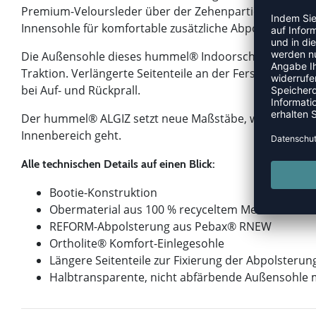
Premium-Veloursleder über der Zehenpartie, 100 % recy
Innensohle für komfortable zusätzliche Abpolsterung.
Die Außensohle dieses hummel® Indoorschuhs bietet ei
Traktion. Verlängerte Seitenteile an der Ferse ermöglic
bei Auf- und Rückprall.
Der hummel® ALGIZ setzt neue Maßstäbe, wenn es um
Innenbereich geht.
Alle technischen Details auf einen Blick:
Bootie-Konstruktion
Obermaterial aus 100 % recyceltem Mesh mit Zeh
REFORM-Abpolsterung aus Pebax® RNEW
Ortholite® Komfort-Einlegesohle
Längere Seitenteile zur Fixierung der Abpolsterun
Halbtransparente, nicht abfärbende Außensohle mi