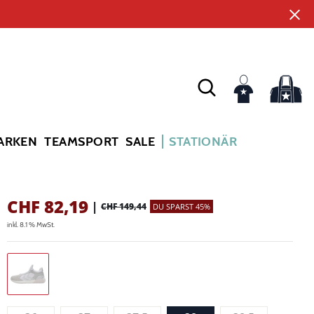
ARKEN
TEAMSPORT
SALE
STATIONÄR
CHF
82,19
|
CHF 149,44
DU SPARST 45%
inkl. 8.1 % MwSt.