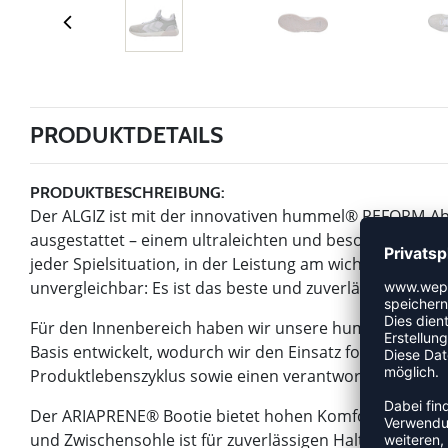
PRODUKTDETAILS
PRODUKTBESCHREIBUNG:
Der ALGIZ ist mit der innovativen hummel® REFORM-Ab
ausgestattet – einem ultraleichten und besonders reakt
jeder Spielsituation, in der Leistung am wichtigsten is
unvergleichbar: Es ist das beste und zuverlässigste Mater
Für den Innenbereich haben wir unsere hummel® REFOR
Basis entwickelt, wodurch wir den Einsatz fossiler Roh
Produktlebenszyklus sowie einen verantwortungsvoller
Der ARIAPRENE® Bootie bietet hohen Komfort und eine
und Zwischensohle ist für zuverlässigen Halt so straff