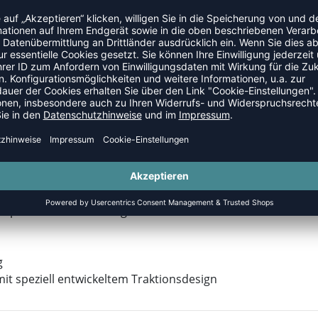
celtes Mesh zur Belüftung sowie eine Ortholite®
nen halbtransparenten Look mit spezieller Multi-Grip-
hen hohe Stabilität am Fuß und fixieren die Abpolsterung
 verantwortungsbewusste Performance-Schuhe für den
enpartie aus hochwertigem Veloursleder und Stricksocke
g
t speziell entwickeltem Traktionsdesign