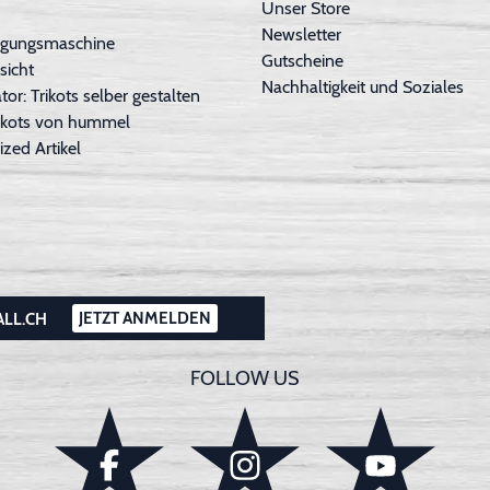
Unser Store
Newsletter
inigungsmaschine
Gutscheine
sicht
Nachhaltigkeit und Soziales
tor: Trikots selber gestalten
Trikots von hummel
ized Artikel
JETZT ANMELDEN
ALL.CH
FOLLOW US