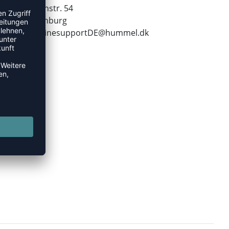
Leverkusenstr. 54
22761 Hamburg
E-Mail:
onlinesupportDE@hummel.dk