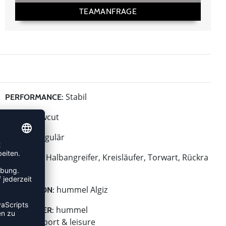
TEAMANFRAGE
Stabil
PERFORMANCE:
Lowcut
HÖHE:
Regulär
BREITE:
Halbangreifer, Kreisläufer, Torwart, Rückra
POSITION:
um Mitte
hummel Algiz
KOLLEKTION:
hummel
HERSTELLER:
hummel sport & leisure