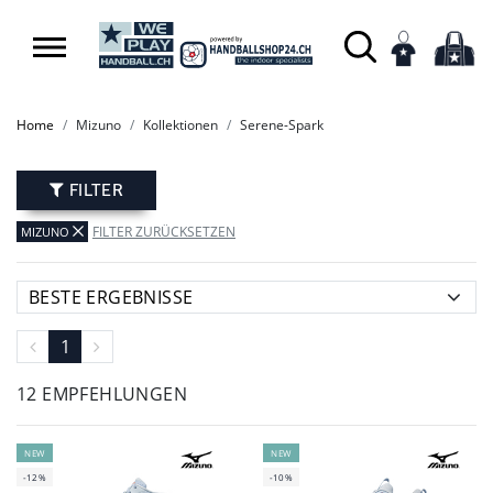
SUMMER SALE: SPARE BIS ZU 65%
Home
Mizuno
Kollektionen
Serene-Spark
FILTER
FILTER ZURÜCKSETZEN
MIZUNO
1
12 EMPFEHLUNGEN
NEW
NEW
-12%
-10%