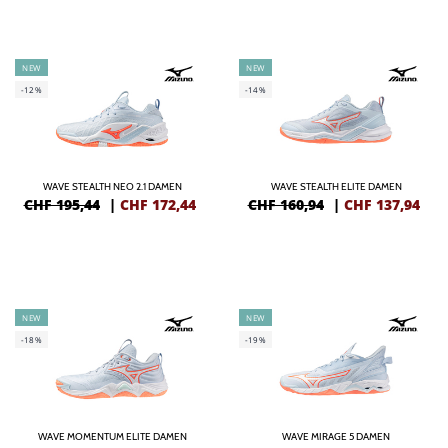
NEW
NEW
-12%
-14%
WAVE STEALTH NEO 2.1 DAMEN
WAVE STEALTH ELITE DAMEN
CHF 195,44
|
CHF
172,44
CHF 160,94
|
CHF
137,94
NEW
NEW
-18%
-19%
WAVE MOMENTUM ELITE DAMEN
WAVE MIRAGE 5 DAMEN