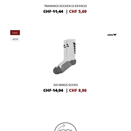
TRAININGS SOCKEN (3-ER PACK)
CHF 11,44
|
CHF
5,69
SALE
-40%
SIX WINGS SOCKS
CHF 14,94
|
CHF
8,96