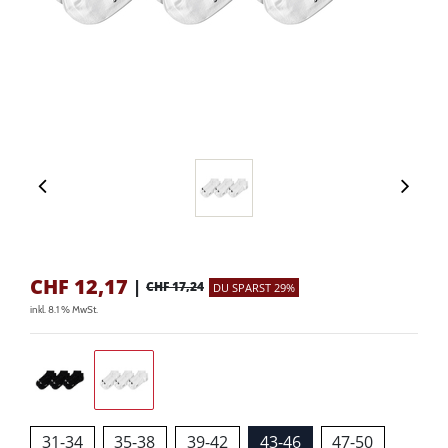
CHF
12,17
|
CHF 17,24
DU SPARST 29%
inkl. 8.1 % MwSt.
31-34
35-38
39-42
43-46
47-50