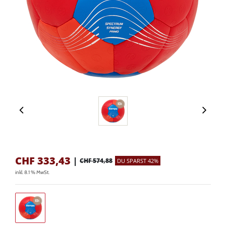
CHF
333,43
|
CHF 574,88
DU SPARST 42%
inkl. 8.1 % MwSt.