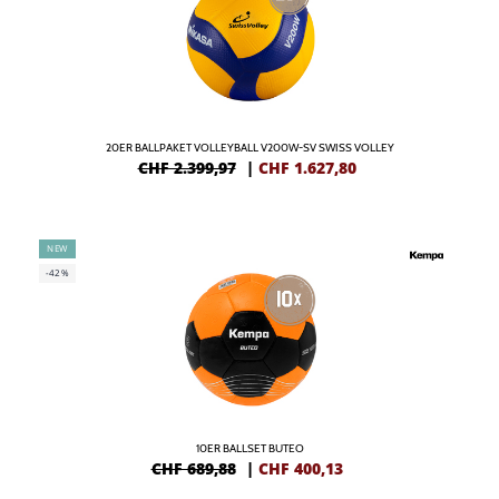
20ER BALLPAKET VOLLEYBALL V200W-SV SWISS VOLLEY
CHF 2.399,97
|
CHF
1.627,80
NEW
-42%
10ER BALLSET BUTEO
CHF 689,88
|
CHF
400,13