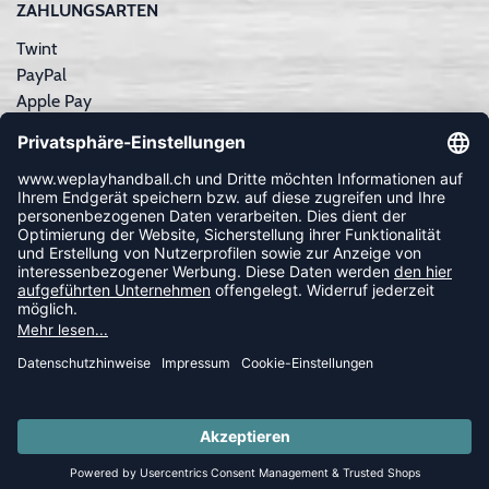
ZAHLUNGSARTEN
Twint
PayPal
Apple Pay
Sofortüberweisung
Kreditkarte
Rechnungskauf
NEWSLETTER
FOLLOW US
© 2026 Ballsportdirekt.de GmbH und Co. KG
SUMMER SALE: SPARE BIS ZU 65%