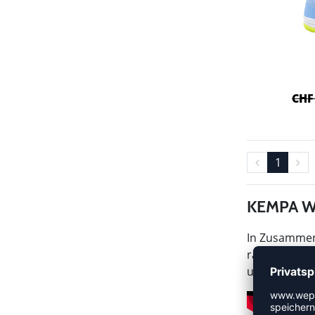
CHF
1
KEMPA W
In Zusammena
rausgehauen.
unglaublich 