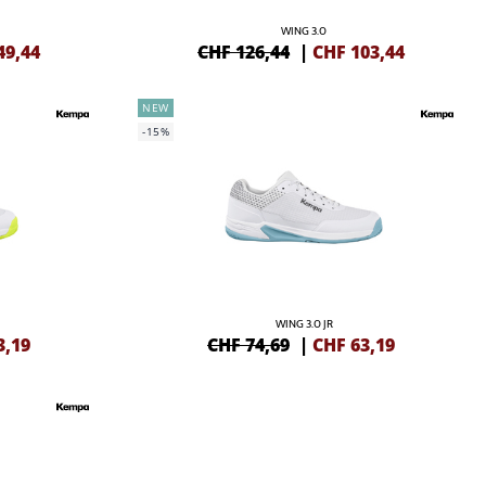
WING 3.0
49,44
CHF 126,44
|
CHF
103,44
NEW
-15%
WING 3.0 JR
3,19
CHF 74,69
|
CHF
63,19