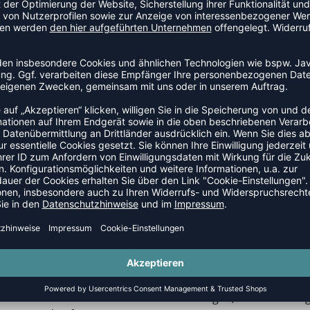
T DEN KEMPA WING 2.0 ZU EINEM GUTEN H
cht als erstes durch sein niedriges Gewicht aus der Menge
n der Spitze. Diese 300 Gramm sind jedoch auf einem techn
ktion und Leistung. Durch guten Grip und vorhande Stabilität,
len geeignet und bereitet seinem Träger viel Spaß.
IST DER GRIP VOM WING LITE 2.0 HANDBALLS
e weist eine sehr leichte Sohle mit überragendem Grip auf.
 garantiert optimalen Grip am Hallenboden. Ausschlaggeben
ktion im hinteren Bereich der Sohle, die Unterdruck erzeu
alten. Zusammenfassend lässt sich also sagen, dass der Win