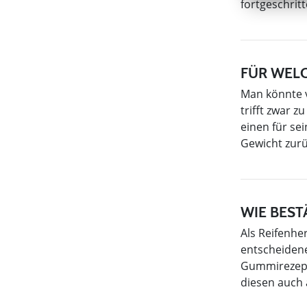
fortgeschritt
FÜR WELC
Man könnte v
trifft zwar 
einen für se
Gewicht zur
WIE BEST
Als Reifenher
entscheidene
Gummirezeptu
diesen auch 