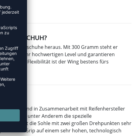
ANDBALLSCHUH?
 der Handballschuhe heraus. Mit 300 Gramm steht er
ologisch sehr hochwertigen Level und garantieren
 als auch Flexibilität ist der Wing bestens fürs
CHUH?
 Diese entstand in Zusammenarbeit mit Reifenhersteller
d dafür ist unter Anderem die spezielle
gt. Vorne ist die Sohle mit zwei großen Drehpunkten sehr
g Lite einen Grip auf einem sehr hohen, technologisch