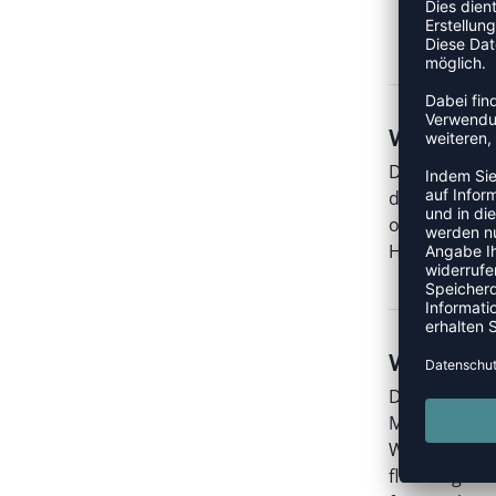
WAS MACH
Der Wing sti
damit ganz a
optimale Fun
Handballspie
WIE GUT 
Der Wing Lit
Michelin und
Wabenkonstru
flexibel geh