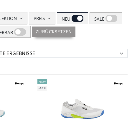
LEKTION
PREIS
NEU
SALE
ZURÜCKSETZEN
FERBAR
NEW
-18%