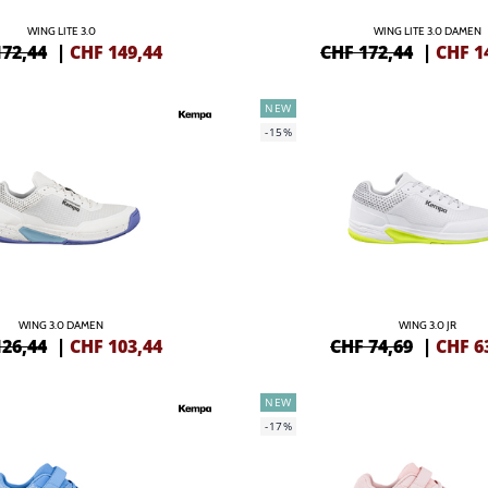
WING LITE 3.0
WING LITE 3.0 DAMEN
172,44
|
CHF
149,44
CHF 172,44
|
CHF
1
NEW
-15%
WING 3.0 DAMEN
WING 3.0 JR
126,44
|
CHF
103,44
CHF 74,69
|
CHF
6
NEW
-17%