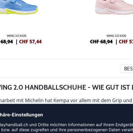
WING 3.0 KIDS
WING 3.0 KIDS
 68,94
|
CHF
57,44
CHF 68,94
|
CHF
5
ING 2.0 HANDBALLSCHUHE - WIE GUT IST 
rbeit mit Michelin hat Kempa vor allem mit dem Grip und 
 Aber auch die anderen Teile des Schuhs müssen sich nicht
leichtem, aber trotzdem stabilem Gesamtkonstrukt bei.